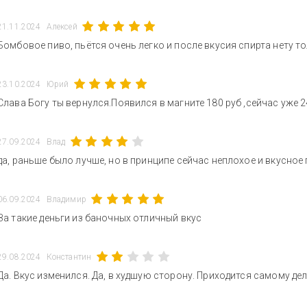
21.11.2024
Алексей
Бомбовое пиво, пьётся очень легко и после вкусия спирта нету т
23.10.2024
Юрий
Слава Богу ты вернулся.Появился в магните 180 руб ,сейчас уже 
27.09.2024
Влад
да, раньше было лучше, но в принципе сейчас неплохое и вкусное
06.09.2024
Владимир
За такие деньги из баночных отличный вкус
29.08.2024
Константин
Да. Вкус изменился. Да, в худшую сторону. Приходится самому дел