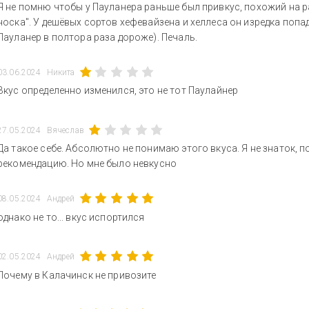
Я не помню чтобы у Пауланера раньше был привкус, похожий на р
носка". У дешёвых сортов хефевайзена и хеллеса он изредка попад
Пауланер в полтора раза дороже). Печаль.
03.06.2024
Никита
Вкус определенно изменился, это не тот Паулайнер
27.05.2024
Вячеслав
Да такое себе. Абсолютно не понимаю этого вкуса. Я не знаток, 
рекомендацию. Но мне было невкусно
08.05.2024
Андрей
однако не то... вкус испортился
02.05.2024
Андрей
Почему в Калачинск не привозите