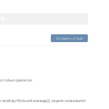
Оставить отзыв
но только разлитое.
ор моей футбольной команды)), на днях снова выпил