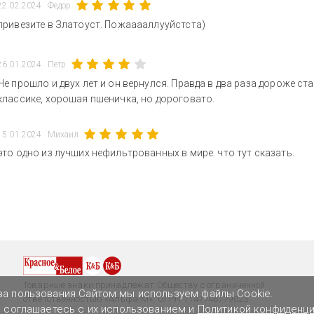
22.02.2024
Федор
привезите в Златоуст. Пожааааллууйстста)
26.01.2024
Петр
Не прошло и двух лет и он вернулся. Правда в два раза дороже ста
классике, хорошая пшеничка, но дороговато.
15.01.2024
Михаил
это одно из лучших нефильтрованных в мире. что тут сказать.
Товарные знаки принадлежат Обществу с ограниченной
ва пользования Сайтом мы используем файлы Cookie.
ответственностью «Альфа-М», ОГРН 1147746779025
ы соглашаетесь с их использованием и
Политикой конфиденц