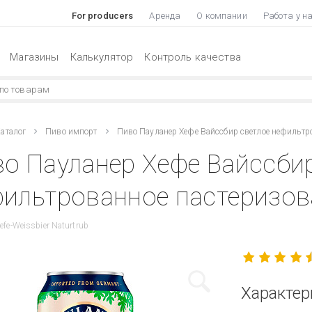
For producers
Аренда
О компании
Работа у н
Магазины
Калькулятор
Контроль качества
аталог
Пиво импорт
Пиво Пауланер Хефе Вайссбир светлое нефильтр
о Пауланер Хефе Вайссби
ильтрованное пастеризова
efe-Weissbier Naturtrub
Характер