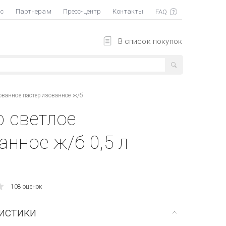
ас
Партнерам
Пресс-центр
Контакты
В список покупок
ованное пастеризованное ж/б
р светлое
нное ж/б 0,5 л
108 оценок
истики