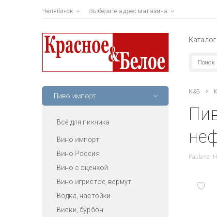
Челябинск
Выберите адрес магазина
Каталог
К&Б
К
Пиво импорт
Пив
Всё для пикника
неф
Вино импорт
Вино Россия
Paulaner H
Вино с оценкой
Вино игристое, вермут
Водка, настойки
Виски, бурбон