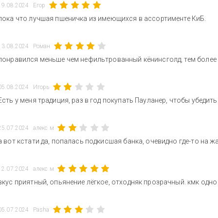
19.08.2024
Егор
пока что лучшая пшеничка из имеющихся в ассортименте КиБ.
13.08.2024
Роман
понравился меньше чем нефильтрованный кёнинсголд, тем более 
05.08.2024
Игорь
Есть у меня традиция, раз в год покупать Пауланер, чтобы убедит
25.07.2024
алекс м
а вот кстати да, попалась подкисшая банка, очевидно где-то на 
12.07.2024
алекс м
вкус приятный, опьянение лёгкое, отходняк прозрачный. кмк одно 
05.07.2024
Pasha