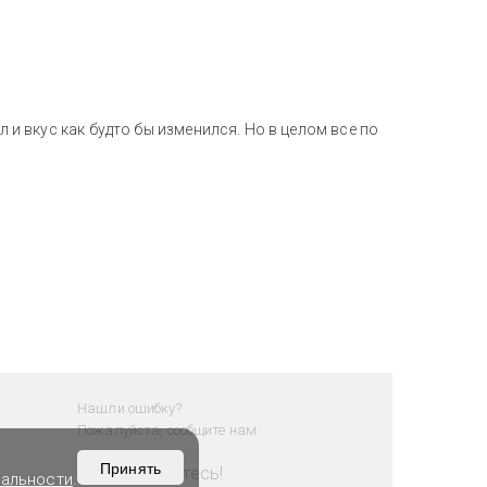
л и вкус как будто бы изменился. Но в целом все по
Нашли ошибку?
Пожалуйста, сообщите нам
Принять
Присоединяйтесь!
иальности
.