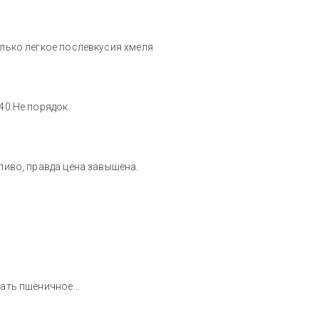
олько легкое послевкусия хмеля
240.Не порядок
 пиво, правда цена завышена.
ать пшеничное ..