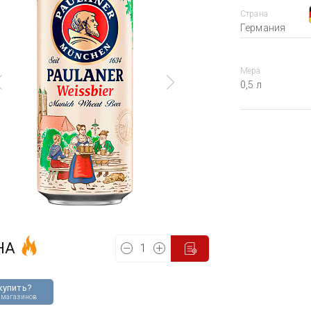
Страна
Германия
Мера
0,5 л
НА
купить?
 магазинов