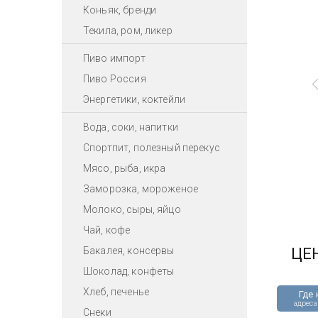
Коньяк, бренди
Текила, ром, ликер
Пиво импорт
Пиво Россия
Энергетики, коктейли
Вода, соки, напитки
Спортпит, полезный перекус
Мясо, рыба, икра
Заморозка, мороженое
Молоко, сыры, яйцо
Чай, кофе
Бакалея, консервы
ЦЕ
Шоколад, конфеты
Хлеб, печенье
Где 
адреса
Снеки