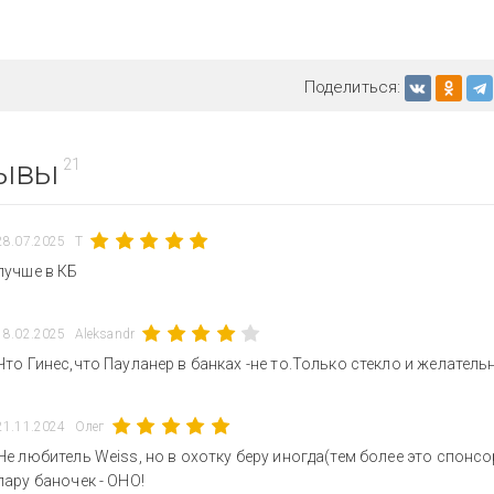
Поделиться:
ывы
21
28.07.2025
T
лучше в КБ
18.02.2025
Aleksandr
Что Гинес,что Пауланер в банках -не то.Только стекло и желатель
21.11.2024
Олег
Не любитель Weiss, но в охотку беру иногда(тем более это спонс
пару баночек - ОНО!