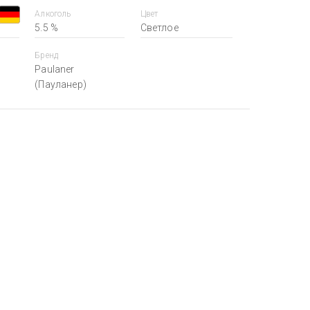
Алкоголь
Цвет
5.5 %
Светлое
Бренд
Paulaner
(Пауланер)