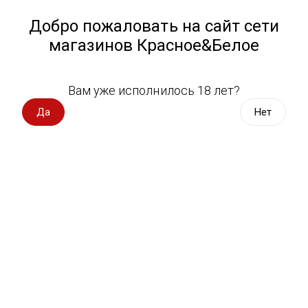
Работа у нас
Назад
Добро пожаловать на сайт сети
магазинов Красное&Белое
Всё для пикника
Спецпредложения
Вам уже исполнилось 18 лет?
Вермишель Роллтон 60 г
Вино импорт
Да
Нет
Роллтон со вкусом курицы
Вино Россия
Вино с оценкой
54 оценки
Вино игристое, вермут
Водка, настойки
Виски, бурбон
Коньяк, бренди