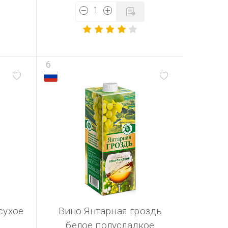
6
сухое
Вино Янтарная гроздь
белое полусладкое