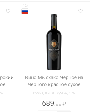
15
орский
Вино Мысхако Черное из
хое
Черного красное сухое
3%
Россия, 0.75 л., Кубань, 15%
689
.99
₽