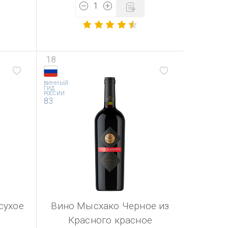
18
ВИННЫЙ
ГИД
РОССИИ
83
сухое
Вино Мысхако Черное из
Красного красное