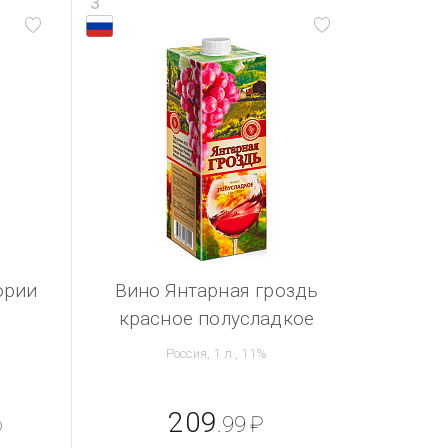
3
ории
Вино Янтарная гроздь
красное полусладкое
Россия, 1 л., 11%
209
.99
₽