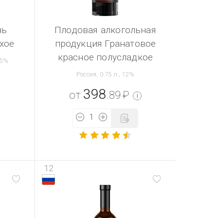
нь
Плодовая алкогольная
хое
продукция Гранатовое
красное полусладкое
.5%
Россия, 0.75 л., 12%
398
от
.89
₽
i
12