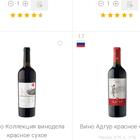
17
о Коллекция винодела
Вино Адгур красное 
красное сухое
Россия, 0.75 л., 11%