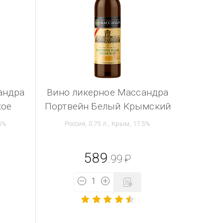
андра
Вино ликерное Массандра
кое
Портвейн Белый Крымский
.5%
Россия, 0.75 л., Крым, 17.5%
589
.99
₽