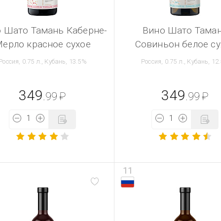
 Шато Тамань Каберне-
Вино Шато Тама
ерло красное сухое
Совиньон белое су
Россия, 0.75 л., Кубань, 13.5%
Россия, 0.75 л., Кубань, 12
349
349
.99
₽
.99
₽
11