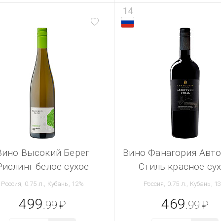
14
Вино Высокий Берег
Вино Фанагория Авт
Рислинг белое сухое
Стиль красное су
Россия, 0.75 л., Кубань, 12%
Россия, 0.75 л., Кубань, 1
499
469
.99
₽
.99
₽