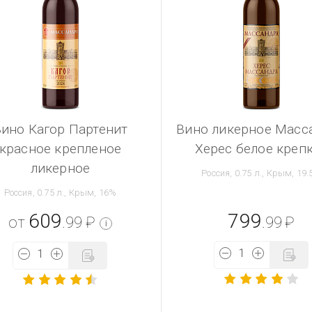
ино Кагор Партенит
Вино ликерное Масс
красное крепленое
Херес белое креп
ликерное
Россия, 0.75 л., Крым, 19
Россия, 0.75 л., Крым, 16%
609
799
от
.99
₽
.99
₽
i