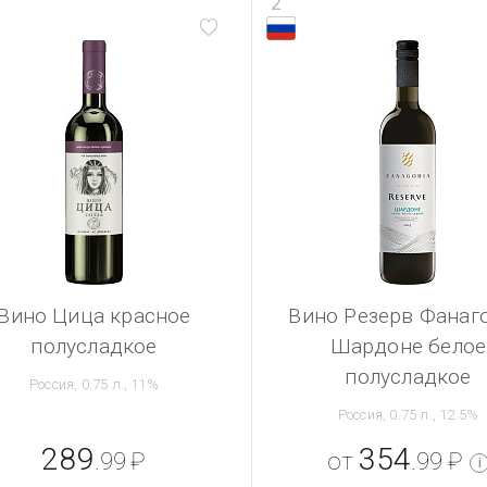
2
Вино Цица красное
Вино Резерв Фанаг
полусладкое
Шардоне белое
полусладкое
Россия, 0.75 л., 11%
Россия, 0.75 л., 12.5%
289
354
.99
₽
от
.99
₽
i