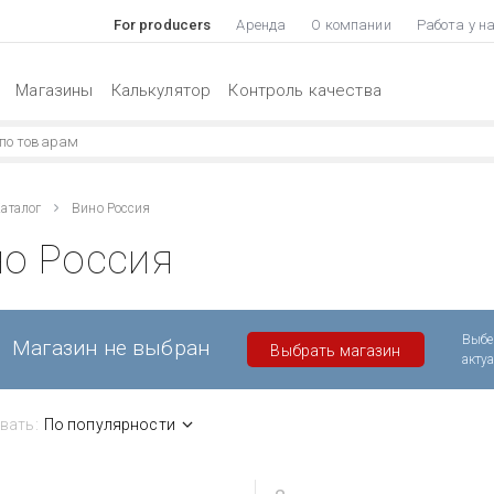
For producers
Аренда
О компании
Работа у н
Магазины
Калькулятор
Контроль качества
аталог
Вино Россия
но Россия
Выбе
Магазин не выбран
Выбрать магазин
акту
вать:
По популярности