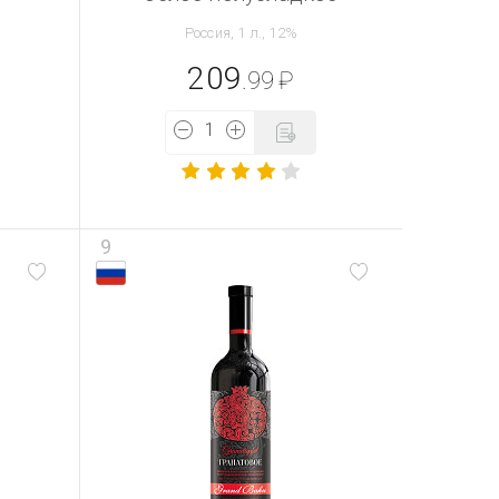
Россия, 1 л., 12%
209
.99
₽
9