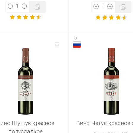
5
Вино Шушук красное
Вино Четук красное 
полусладкое